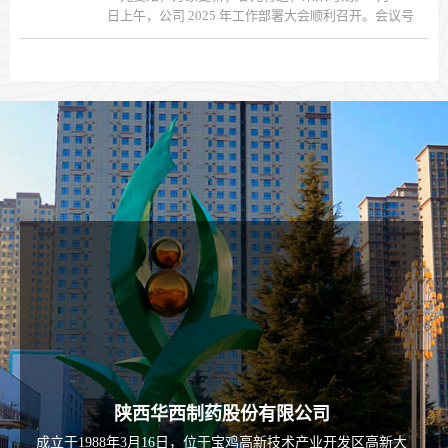
日上午，公司 2025 年工作部署大会顺利召开。会议号
召全体员工聚力同心、奋楫笃行、敢想敢干、严谨负
责，继续推进华西事业持续、健康、稳步发展。总经
理郭宏孝安排 2025 年公司整体工作。 ...
陕西华西制药股份有限公司
成立于1988年3月16日，位于宝鸡高新技术产业开发区高新大