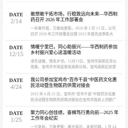
敢想敢干拓市场，行稳致远向未来—华西制
DATE
药召开 2026 年工作部署会
2/14
一年春作首，万象始更新。2026 年 2 月 13 日，公司
召开 2026 年工作部署会议暨 2025 年度先进表彰大
会。 ...
情暖宁里巴，同心助振兴——华西制药参加
DATE
乡村振兴爱心送温暖活动
12/15
凛冬送暖，情系乡邻。12月13日，宝鸡市高新区非公
党委、宝鸡市市场监管局高新分局、宝鸡高新区民营
企业协会赴陈仓区赤沙镇宁里巴村组织开展“乡村振兴
爱心送温暖活动”。我公司捐赠价值12000元药品，慰
我公司参加宝鸡市“百市千县”中医药文化惠
DATE
问当地群众，助力乡村振兴。 ...
民活动暨生物医药供需对接会
4/24
2025 年 4 月 23 日，宝鸡市“百市千县”中医药文化惠
民活动暨生物医药供需对接会在宝鸡市陇县上河郡广
场顺利举办，我公司应邀参加。 ...
聚力同心创佳绩，奋楫笃行勇向前—2025 年
DATE
工作年会纪实
1/25
一元复始，万象更新；春光将近，未来可期。1 月 24