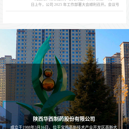
日上午，公司 2025 年工作部署大会顺利召开。会议号
召全体员工聚力同心、奋楫笃行、敢想敢干、严谨负
责，继续推进华西事业持续、健康、稳步发展。总经
理郭宏孝安排 2025 年公司整体工作。 ...
陕西华西制药股份有限公司
成立于1988年3月16日，位于宝鸡高新技术产业开发区高新大