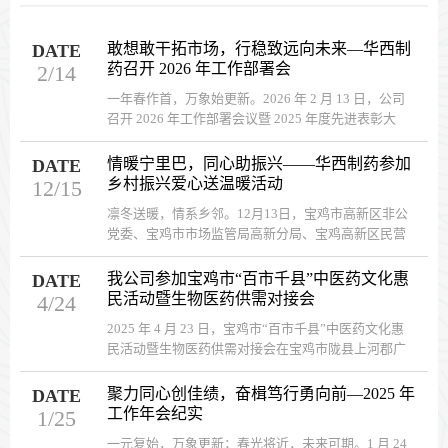
敢想敢干拓市场，行稳致远向未来—华西制
DATE
药召开 2026 年工作部署会
2/14
一年春作首，万象始更新。2026 年 2 月 13 日，公司
召开 2026 年工作部署会议暨 2025 年度先进表彰大
会。 ...
情暖宁里巴，同心助振兴——华西制药参加
DATE
乡村振兴爱心送温暖活动
12/15
凛冬送暖，情系乡邻。12月13日，宝鸡市高新区非公
党委、宝鸡市市场监管局高新分局、宝鸡高新区民营
企业协会赴陈仓区赤沙镇宁里巴村组织开展“乡村振兴
爱心送温暖活动”。我公司捐赠价值12000元药品，慰
我公司参加宝鸡市“百市千县”中医药文化惠
DATE
问当地群众，助力乡村振兴。 ...
民活动暨生物医药供需对接会
4/24
2025 年 4 月 23 日，宝鸡市“百市千县”中医药文化惠
民活动暨生物医药供需对接会在宝鸡市陇县上河郡广
场顺利举办，我公司应邀参加。 ...
聚力同心创佳绩，奋楫笃行勇向前—2025 年
DATE
工作年会纪实
1/25
一元复始，万象更新；春光将近，未来可期。1 月 24